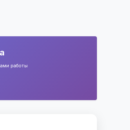
а
сами работы