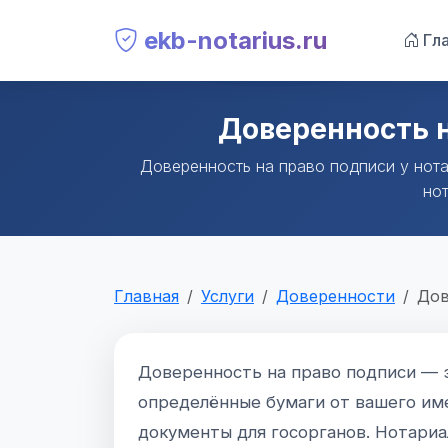
ekb-notarius.ru
Гла
Доверенность н
Доверенность на право подписи у нота
нот
Главная
Услуги
Доверенности
Дов
Доверенность на право подписи — 
определённые бумаги от вашего име
документы для госорганов. Нотариа