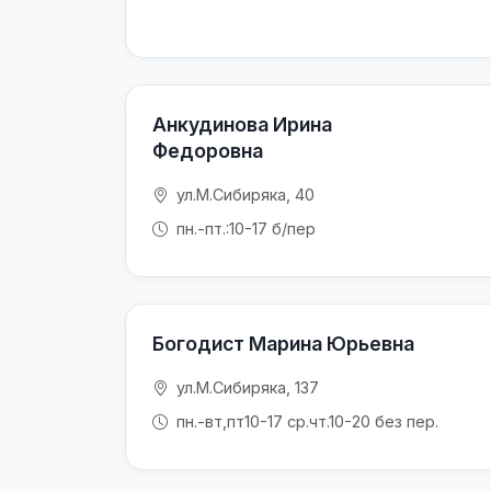
Анкудинова Ирина
Федоровна
ул.М.Сибиряка, 40
пн.-пт.:10-17 б/пер
Богодист Марина Юрьевна
ул.М.Сибиряка, 137
пн.-вт,пт10-17 ср.чт.10-20 без пер.