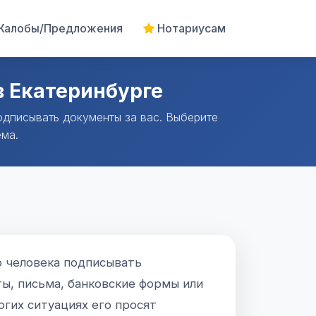
алобы/Предложения
Нотариусам
в Екатеринбурге
одписывать документы за вас. Выберите
ёма.
о человека подписывать
ты, письма, банковские формы или
огих ситуациях его просят