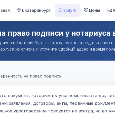
вная
Екатеринбург
Услуги
Цены
Ж
а право подписи у нотариуса 
риуса в Екатеринбурге — когда нужно передать право п
ариуса из списка и уточните удобный адрес и время при
еренность на право подписи
это документ, которым вы уполномочиваете другог
ни: заявления, договоры, акты, первичные докумен
льное удостоверение требуется не всегда, но во мн