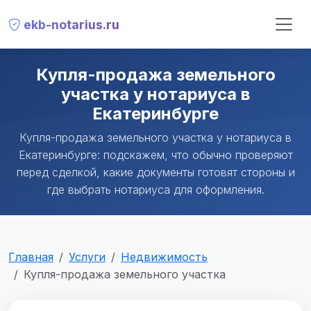
ekb-notarius.ru
Купля-продажа земельного
участка у нотариуса в
Екатеринбурге
Купля-продажа земельного участка у нотариуса в
Екатеринбурге: подскажем, что обычно проверяют
перед сделкой, какие документы готовят стороны и
где выбрать нотариуса для оформления.
Главная
Услуги
Недвижимость
Купля-продажа земельного участка