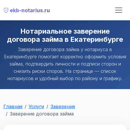
ekb-notarius.ru
Нотариальное заверение
договора займа в Екатеринбурге
Заверение договора займа у нотариуса в
Екатеринбурге помогает корректно оформить условия
займа, подтвердить личности и подписи сторон и
снизить риски споров. На странице — список
нотариусов и удобный выбор по району и графику.
Главная
Услуги
Заверения
Заверение договора займа