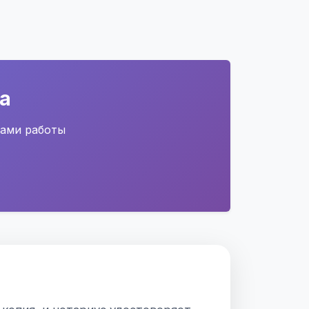
а
сами работы