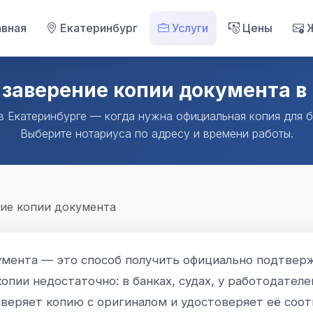
вная
Екатеринбург
Услуги
Цены
Ж
заверение копии документа в
в Екатеринбурге — когда нужна официальная копия для ба
Выберите нотариуса по адресу и времени работы.
ие копии документа
умента — это способ получить официально подтве
пии недостаточно: в банках, судах, у работодателе
сверяет копию с оригиналом и удостоверяет её соотв