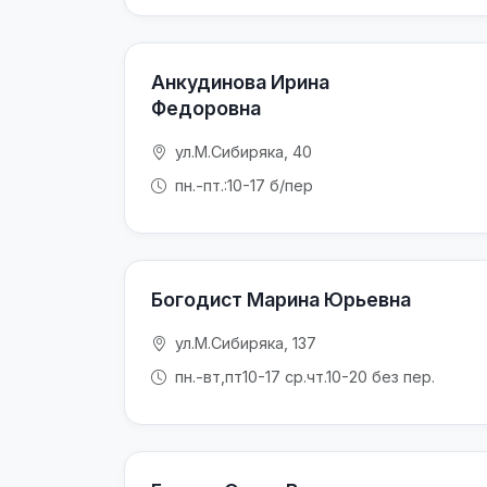
Анкудинова Ирина
Федоровна
ул.М.Сибиряка, 40
пн.-пт.:10-17 б/пер
Богодист Марина Юрьевна
ул.М.Сибиряка, 137
пн.-вт,пт10-17 ср.чт.10-20 без пер.