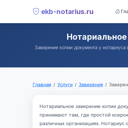
ekb-notarius.ru
Гла
Нотариальное 
Заверение копии документа у нотариуса 
Главная
Услуги
Заверения
Заверен
Нотариальное заверение копии док
принимают там, где простой ксероко
различных организациях. Нотариус 