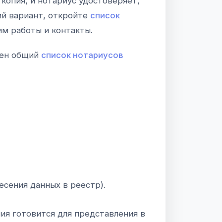
копия, и нотариус удостоверяет,
ий вариант, откройте
список
м работы и контакты.
зен общий
список нотариусов
есения данных в реестр).
ия готовится для представления в